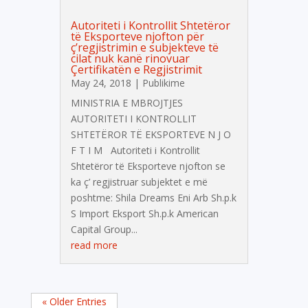
Autoriteti i Kontrollit Shtetëror
të Eksporteve njofton për
ç’regjistrimin e subjekteve të
cilat nuk kanë rinovuar
Çertifikatën e Regjistrimit
May 24, 2018
|
Publikime
MINISTRIA E MBROJTJES
AUTORITETI I KONTROLLIT
SHTETËROR TË EKSPORTEVE N J O
F T I M Autoriteti i Kontrollit
Shtetëror të Eksporteve njofton se
ka ç’ regjistruar subjektet e më
poshtme: Shila Dreams Eni Arb Sh.p.k
S Import Eksport Sh.p.k American
Capital Group...
read more
« Older Entries