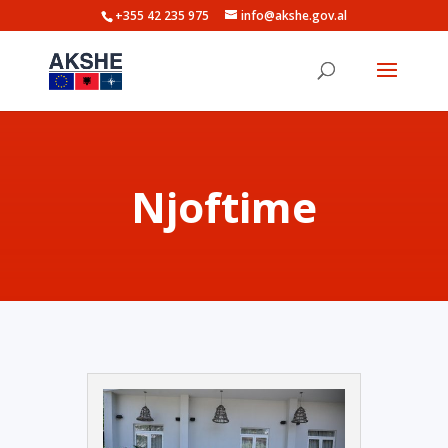
+355 42 235 975
info@akshe.gov.al
Njoftime