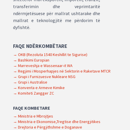
transferimin dhe veprimtaritë
ndërmjetësuese për mallrat ushtarake dhe
mallrat e teknologjitë me përdorim të
dyfishtë.
FAQE NDËRKOMBËTARE
→ OKB (Rezoluta 1540 Keshillit te Sigurise)
→ Bashkimi Europian
→ Marreveshja e Wassenaar-it WA
→ Regjimi i Mosperhapjes në Sektorin e Raketave MTCR
→ Grupi i Furnizuesve Nukleare NSG
→ Grupi i Australise
→ Konventa e Armeve Kimike
→ Komiteti Zangger ZC
FAQE KOMBETARE
→ Ministria e Mbrojtjes
→ Ministria e Ekonomise,Tregtise dhe Energjitikes
→ Drejtoria e Përgjithshme e Doganave