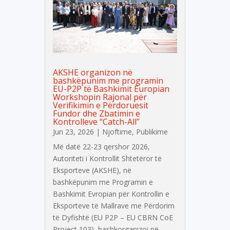
AKSHE organizon në
bashkëpunim me programin
EU-P2P të Bashkimit Europian
Workshopin Rajonal për
Verifikimin e Përdoruesit
Fundor dhe Zbatimin e
Kontrolleve “Catch-All”
Jun 23, 2026
|
Njoftime
,
Publikime
Më datë 22-23 qershor 2026,
Autoriteti i Kontrollit Shtetëror të
Eksporteve (AKSHE), në
bashkëpunim me Programin e
Bashkimit Evropian për Kontrollin e
Eksporteve të Mallrave me Përdorim
të Dyfishtë (EU P2P – EU CBRN CoE
Project 103), bashkorganizoi në