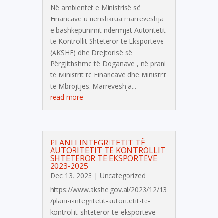
Në ambientet e Ministrisë së
Financave u nënshkrua marrëveshja
e bashkëpunimit ndërmjet Autoritetit
të Kontrollit Shtetëror të Eksporteve
(AKSHE) dhe Drejtorisë së
Përgjithshme të Doganave , në prani
të Ministrit të Financave dhe Ministrit
të Mbrojtjes. Marrëveshja...
read more
PLANI I INTEGRITETIT TË
AUTORITETIT TË KONTROLLIT
SHTETËROR TË EKSPORTEVE
2023-2025
Dec 13, 2023
|
Uncategorized
https://www.akshe.gov.al/2023/12/13
/plani-i-integritetit-autoritetit-te-
kontrollit-shteteror-te-eksporteve-