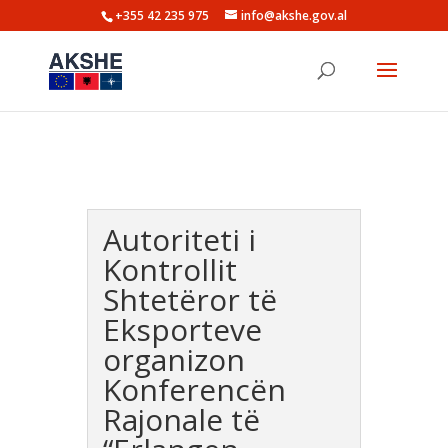
+355 42 235 975
info@akshe.gov.al
Autoriteti i
Kontrollit
Shtetëror të
Eksporteve
organizon
Konferencën
Rajonale të