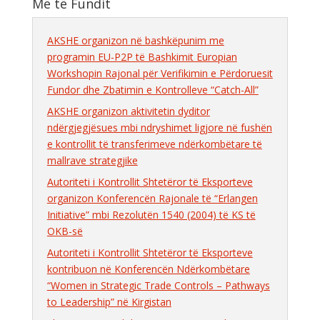
Më të Fundit
AKSHE organizon në bashkëpunim me
programin EU-P2P të Bashkimit Europian
Workshopin Rajonal për Verifikimin e Përdoruesit
Fundor dhe Zbatimin e Kontrolleve “Catch-All”
AKSHE organizon aktivitetin dyditor
ndërgjegjësues mbi ndryshimet ligjore në fushën
e kontrollit të transferimeve ndërkombëtare të
mallrave strategjike
Autoriteti i Kontrollit Shtetëror të Eksporteve
organizon Konferencën Rajonale të “Erlangen
Initiative” mbi Rezolutën 1540 (2004) të KS të
OKB-së
Autoriteti i Kontrollit Shtetëror të Eksporteve
kontribuon në Konferencën Ndërkombëtare
“Women in Strategic Trade Controls – Pathways
to Leadership” në Kirgistan