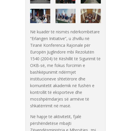
Në kuadër të nismës ndërkombëtare
“Erlangen Initiative”, u zhvillu në
Tiranë Konferenca Rajonale për
Europën Juglindore mbi Rezolutën
1540 (2004) të Këshillit të Sigurimit të
OKB-së, me fokus forcimin e
bashkëpunimit ndërmjet
institucioneve shtetërore dhe
komunitetit akademik në fushën e
kontrollit të eksporteve dhe
mosshpërndarjes së armëve të
shkatërrimit në masë.
Në hapje të aktivitetit, fjalë
përshëndetëse mbajti
Zëvendësministrja e Mbrojtjes, znj.