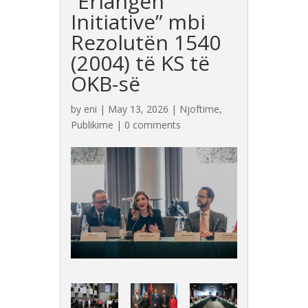
“Erlangen
Initiative” mbi
Rezolutën 1540
(2004) të KS të
OKB-së
by
eni
|
May 13, 2026
|
Njoftime
,
Publikime
|
0 comments