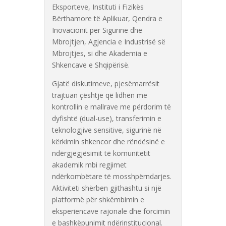
Eksporteve, Instituti i Fizikës
Bërthamore të Aplikuar, Qendra e
Inovacionit për Sigurinë dhe
Mbrojtjen, Agjencia e Industrisë së
Mbrojtjes, si dhe Akademia e
Shkencave e Shqipërisë.
Gjatë diskutimeve, pjesëmarrësit
trajtuan çështje që lidhen me
kontrollin e mallrave me përdorim të
dyfishtë (dual-use), transferimin e
teknologjive sensitive, sigurinë në
kërkimin shkencor dhe rëndësinë e
ndërgjegjësimit të komunitetit
akademik mbi regjimet
ndërkombëtare të mosshpërndarjes.
Aktiviteti shërben gjithashtu si një
platformë për shkëmbimin e
eksperiencave rajonale dhe forcimin
e bashkëpunimit ndërinstitucional.